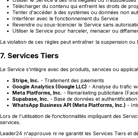
Utiliser le Service à des fins illégales ou frauduleuses
Télécharger du contenu qui enfreint les droits de propr
Tenter d'accéder à des systèmes ou données non aut
Interférer avec le fonctionnement du Service
Revendre ou sous-licencier le Service sans autorisati
Utiliser le Service pour harceler, menacer ou diffam
La violation de ces règles peut entraîner la suspension ou
7. Services Tiers
Le Service s'intègre avec des produits, services ou applica
Stripe, Inc.
-
Traitement des paiements
Google Analytics (Google LLC)
-
Analyse du trafic 
Meta Platforms, Inc.
-
Remarketing publicitaire (Fac
Supabase, Inc.
-
Base de données et authentification
WhatsApp Business API (Meta Platforms, Inc.)
-
In
Lors de l'utilisation de fonctionnalités impliquant des Servi
services.
Leader24 n'approuve ni ne garantit les Services Tiers et déc