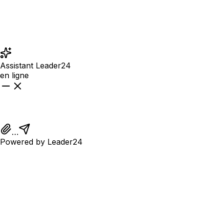
Réponses immédiates 24/7
Multimodal : texte, images et fichiers
Parle la langue du visiteur (5 langues)
Assistant Leader24
en ligne
…
Powered by Leader24
Importez le site et chargez les documents