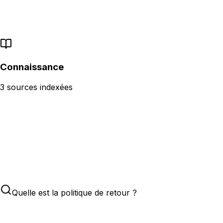
Réponses basées sur vos contenus
Aucune réponse générique ou inventée
Connaissance
3 sources indexées
Quelle est la politique de retour ?