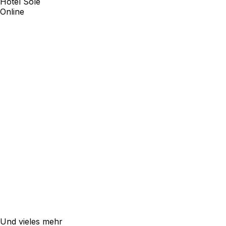
Hotel Sole
Online
Doppelzimmer
100 €/Nacht
3 Nächte · 300 €
Suite
180 €/Nacht
3 Nächte · 540 €
Und vieles mehr