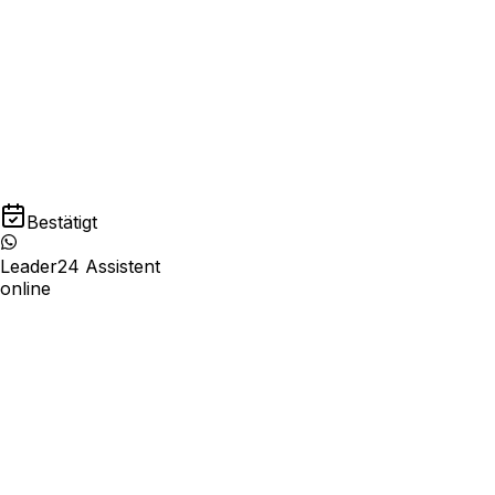
Freie Slots in Echtzeit berechnet
Automatische Bestätigungen und Erinnerunge
Leistungen, Standorte, Personal und Zeiten
konfigurierbar
Bestätigt
Leader24 Assistent
online
10:00
11:30
15:00