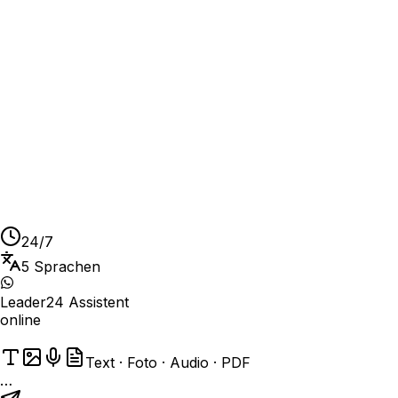
Antwortet rund um die Uhr in natürlicher Sprache
Multimodal: Text, Fotos, Audio und PDF
Spricht die Sprache des Kunden, automatisch (5
Sprachen)
24/7
5 Sprachen
Leader24 Assistent
online
Text · Foto · Audio · PDF
…