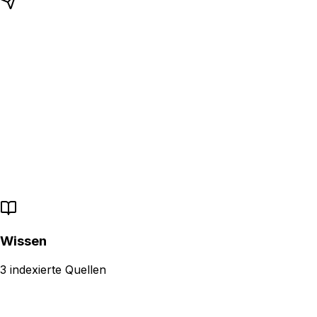
Lade PDF, Word, CSV und mehr hoch
Importiere die ganze Website mit einem Link
Semantische Suche über deine Inhalte
Wissen
3 indexierte Quellen