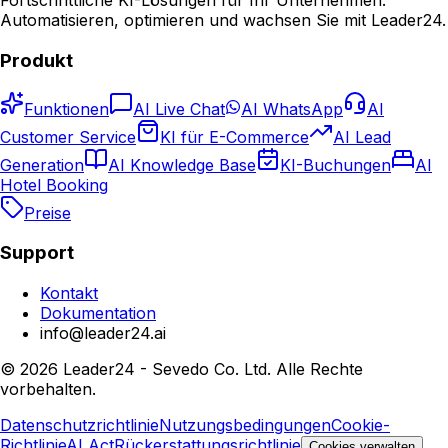
Fortschrittliche KI-Lösungen für Ihr Unternehmen.
Automatisieren, optimieren und wachsen Sie mit Leader24.
Produkt
Funktionen
AI Live Chat
AI WhatsApp
AI
Customer Service
KI für E-Commerce
AI Lead
Generation
AI Knowledge Base
KI-Buchungen
AI
Hotel Booking
Preise
Support
Kontakt
Dokumentation
info@leader24.ai
©
2026
Leader24 - Sevedo Co. Ltd.
Alle Rechte
vorbehalten.
Datenschutzrichtlinie
Nutzungsbedingungen
Cookie-
Richtlinie
AI Act
Rückerstattungsrichtlinie
Cookies verwalten