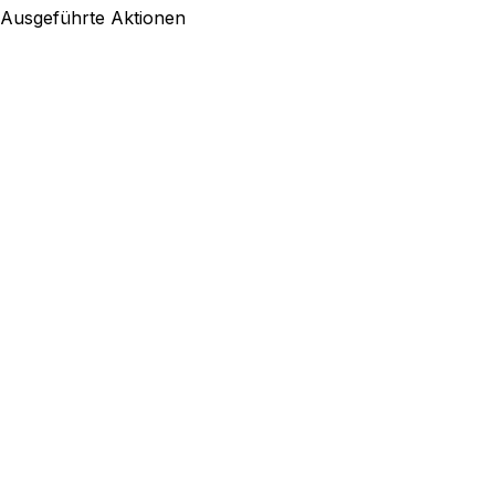
Ausgeführte Aktionen
Automatisches Lead-Scoring
KPIs und Trends in Echtzeit
Exportiere Leads oder übergib sie ans CRM
leader24.ai/dashboard