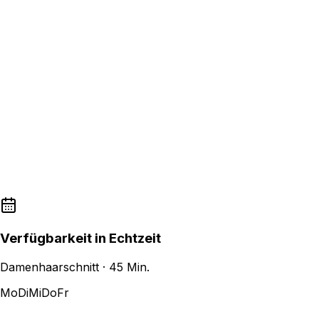
In Echtzeit berechnete Slots
Zeiten, Schließungen und Ausnahmen pro Re
Puffer, Mindestvorlauf und Granularität konfig
Verfügbarkeit in Echtzeit
Damenhaarschnitt · 45 Min.
Mo
Di
Mi
Do
Fr