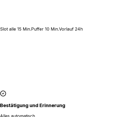
Slot alle 15 Min.
Puffer 10 Min.
Vorlauf 24h
Automatische Bestätigungen, Erinnerungen und Storn
Tonfall und Texte der Nachrichten anpassbar
Online-Leistungen mit Google Meet-Link
Bestätigung und Erinnerung
Alles automatisch