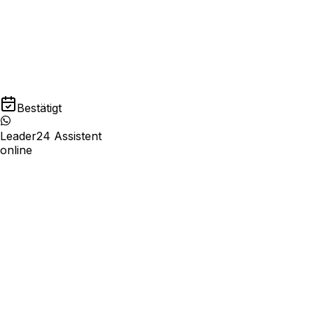
Buchung auf WhatsApp und der Website
Identitätsprüfung des Kunden
Self-Service-Stornierung innerhalb der von dir geset
Bestätigt
Leader24 Assistent
online
10:00
11:30
15:00