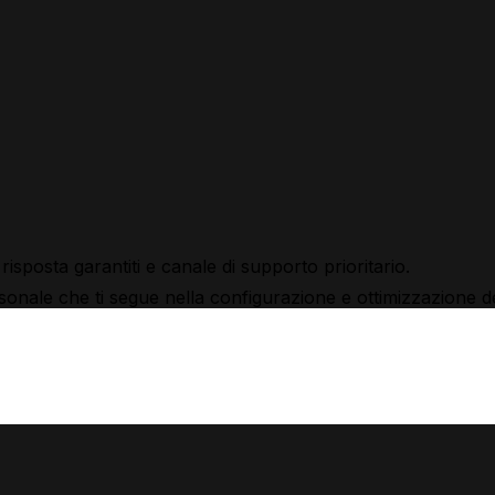
isposta garantiti e canale di supporto prioritario.
ale che ti segue nella configurazione e ottimizzazione dei