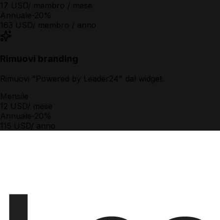
17 USD
/ membro / mese
Annuale
-20%
163 USD
/ membro / anno
Rimuovi branding
Rimuovi "Powered by Leader24" dal widget.
Mensile
12 USD
/ mese
Annuale
-20%
115 USD
/ anno