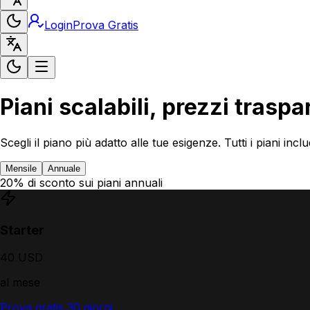
Login
Prova Gratis
Piani scalabili, prezzi traspa
Scegli il piano più adatto alle tue esigenze. Tutti i piani in
Mensile
Annuale
20% di sconto sui piani annuali
Starter
40 USD
al mese
Prova gratis 30 giorni