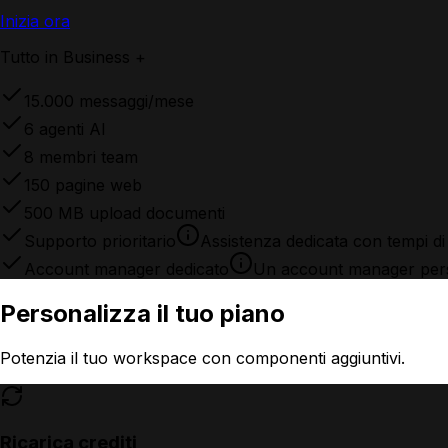
Inizia ora
Tutto in Business +
15.000 messaggi/mese
6 agenti AI
8 membri team
150 pagine web
500 MB upload documenti
Supporto prioritario
Assistenza dedicata con tempi di r
Account manager dedicato
Un account manager person
Personalizza il tuo piano
Potenzia il tuo workspace con componenti aggiuntivi.
Ricarica crediti