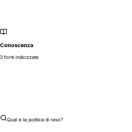
PDF, Word, CSV e altro
Importa il sito con un link
Aggiorni i contenuti quando vuoi
Conoscenza
3 fonti indicizzate
Qual è la politica di reso?