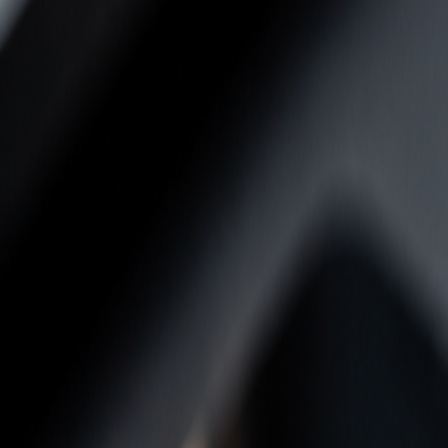
Wie FlowHunt erklärt
IONOS macht es deutlich