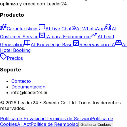
optimiza y crece con Leader24.
Producto
Características
AI Live Chat
AI WhatsApp
AI
Customer Service
IA para E-commerce
AI Lead
Generation
AI Knowledge Base
Reservas con IA
AI
Hotel Booking
Precios
Soporte
Contacto
Documentación
info@leader24.ai
©
2026
Leader24 - Sevedo Co. Ltd.
Todos los derechos
reservados.
Política de Privacidad
Términos de Servicio
Política de
Cookies
AI Act
Política de Reembolso
Gestionar Cookies