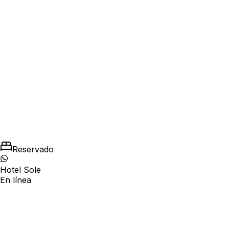
Disponibilidad por tipo de habitación en tiempo
real
Precio por noche, total y número de noches
Estancia mínima/máxima y rotación gestionadas
Reservado
Hotel Sole
En línea