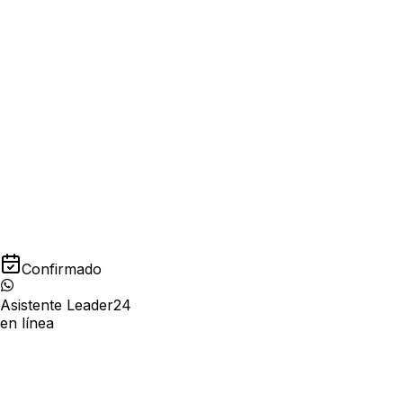
WhatsApp, widget y página pública /stay
Sincronización iCal con Booking.com, Airbnb y
más
Notificaciones por email a huésped y gestor
Confirmado
Asistente Leader24
en línea