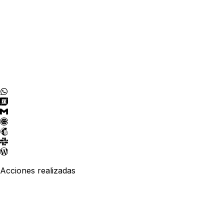
Stripe y PayPal con tus credenciales
Depósito por porcentaje o primera noche, lue
saldo
Tasa turística y reembolsos automáticos
Acciones realizadas